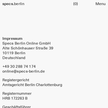
t
Cart
specs.
berlin
(0)
Menu
Skip to content
Impressum
Specs Berlin Online GmbH
Alte Schönhauser Straße 39
10119 Berlin
Deutschland
+49 30 288 74 174
online@specs-berlin.de
Registergericht
Amtsgericht Berlin Charlottenburg
Registernummer
HRB 172263 B
Geschäftsführer