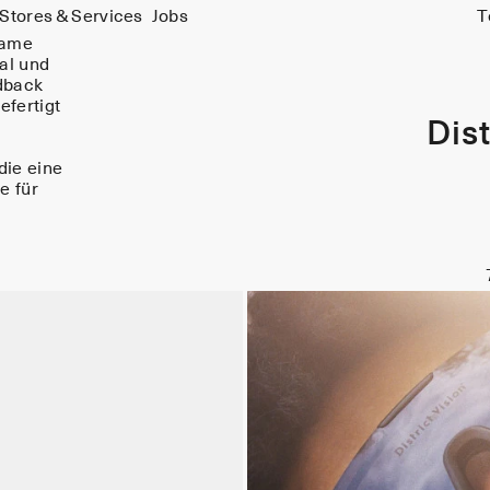
Stores & Services
Jobs
T
same
al und
dback
efertigt
Dist
die eine
e für