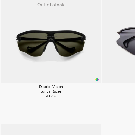
Out of stock
District Vision
Junya Racer
340 €