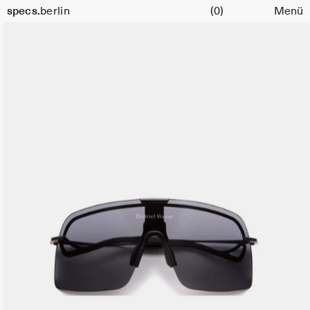
Warenkorb
specs.
berlin
(0)
Menü
Skip to content