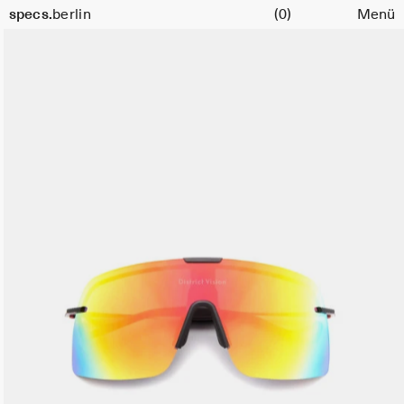
Warenkorb
specs.
berlin
(0)
Menü
Skip to content