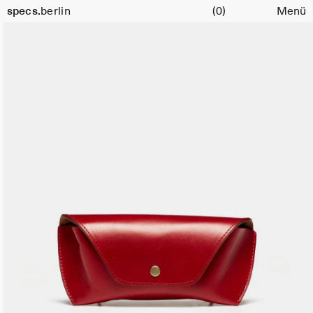
Warenkorb
specs.
berlin
(0)
Menü
Skip to content