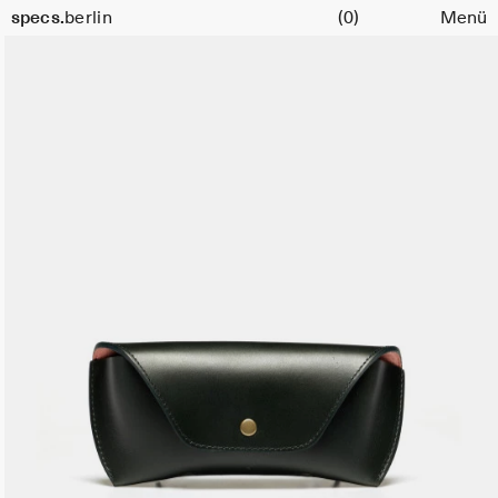
Warenkorb
specs.
berlin
(0)
Menü
Skip to content