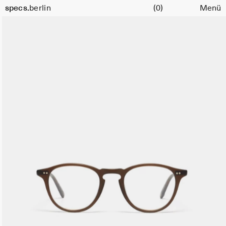
Warenkorb
specs.
berlin
(0)
Menü
Skip to content