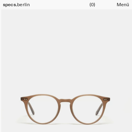
Warenkorb
specs.
berlin
(0)
Menü
Skip to content