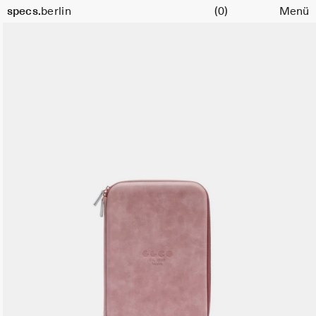
Warenkorb
specs.
berlin
(0)
Menü
Skip to content