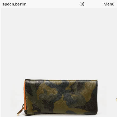
Warenkorb
specs.
berlin
(0)
Menü
Skip to content