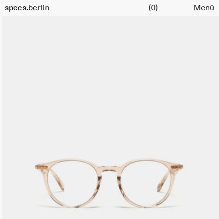
Warenkorb
Größe
specs.
berlin
(0)
Menü
47
Skip to content