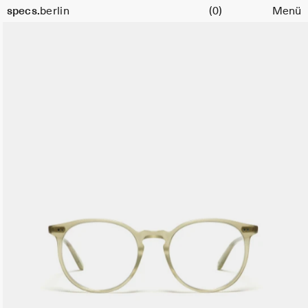
Warenkorb
Größe
specs.
berlin
(0)
Menü
51
Skip to content