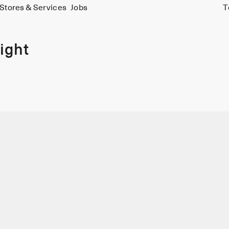
Stores & Services
Jobs
T
ight
J