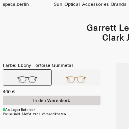
Größe
specs.
berlin
Sun
Optical
Accessories
Brands
48
Skip to content
Garrett Le
Clark 
Farbe: Ebony Tortoise Gunmetal
400 €
In den Warenkorb
Ab Lager lieferbar
Preise inkl. MwSt. zzgl. Versandkosten