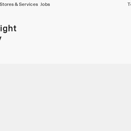
Stores & Services
Jobs
T
ight
y