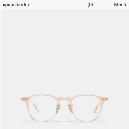
Warenkorb
Größe
specs.
berlin
(0)
Menü
47
Skip to content