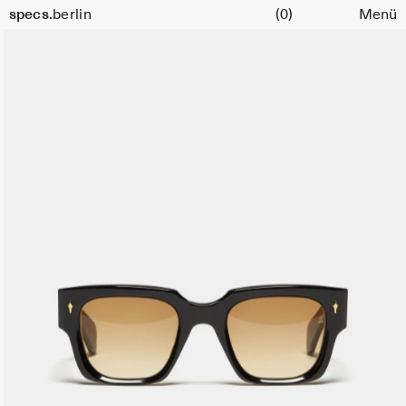
Warenkorb
specs.
berlin
(0)
Menü
Skip to content