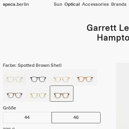
specs.
berlin
Sun
Optical
Accessories
Brands
Skip to content
Garrett Le
Hampt
Farbe: Spotted Brown Shell
Größe
44
46