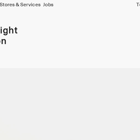
Stores & Services
Jobs
T
ight
on