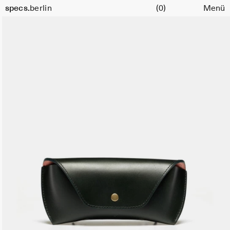
Warenkorb
specs.
berlin
(0)
Menü
Skip to content