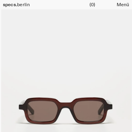
Warenkorb
specs.
berlin
(0)
Menü
Skip to content