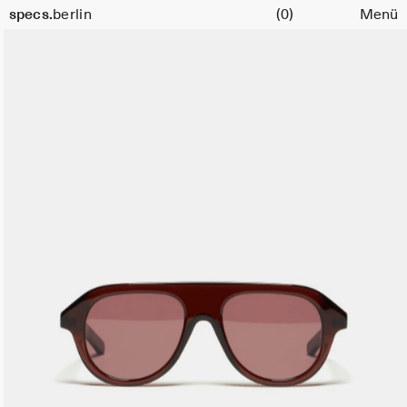
Warenkorb
Größe
specs.
berlin
(0)
Menü
51
Skip to content