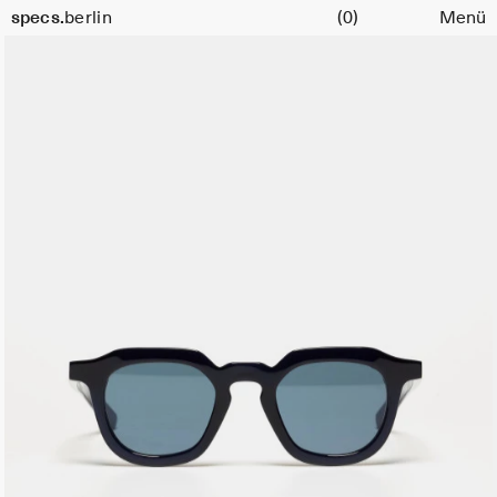
Warenkorb
Größe
specs.
berlin
(0)
Menü
47
Skip to content