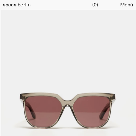
Warenkorb
Größe
specs.
berlin
(0)
Menü
51
Skip to content