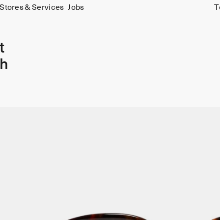
Stores & Services
Jobs
T
t
sh