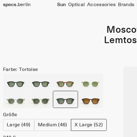
specs.
berlin
Sun
Optical
Accessories
Brands
Skip to content
Mosco
Lemto
Farbe: Tortoise
Größe
Large (49)
Medium (46)
X Large (52)