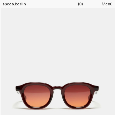
Warenkorb
Größe
specs.
berlin
(0)
Menü
47
Skip to content