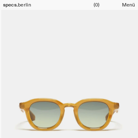
Warenkorb
Größe
specs.
berlin
(0)
Menü
47
Skip to content