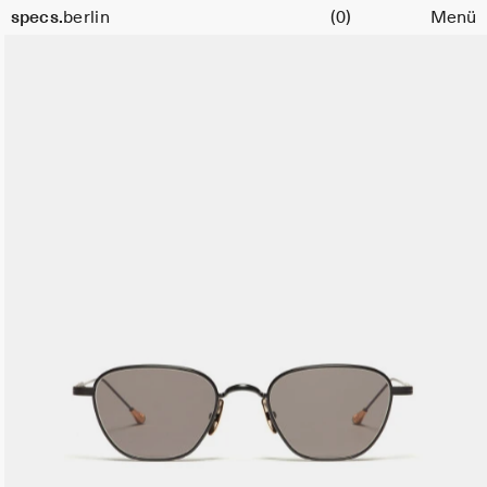
Warenkorb
specs.
berlin
(0)
Menü
Skip to content