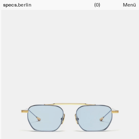
Warenkorb
specs.
berlin
(0)
Menü
Skip to content