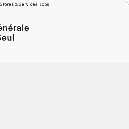
Stores & Services
Jobs
T
énérale
Seul