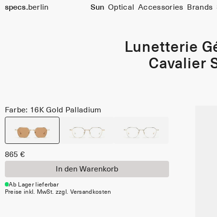
specs.
berlin
Sun
Optical
Accessories
Brands
Skip to content
Lunetterie G
Cavalier 
Farbe: 16K Gold Palladium
865 €
In den Warenkorb
Ab Lager lieferbar
Preise inkl. MwSt. zzgl. Versandkosten