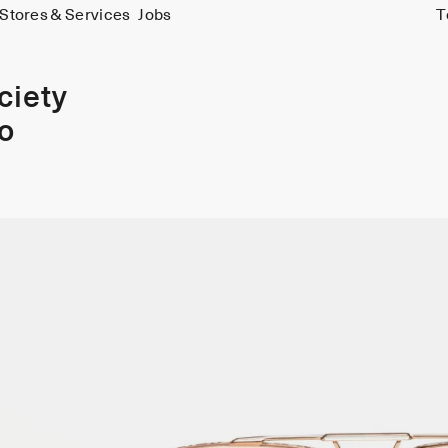
Stores & Services
Jobs
T
ciety
io