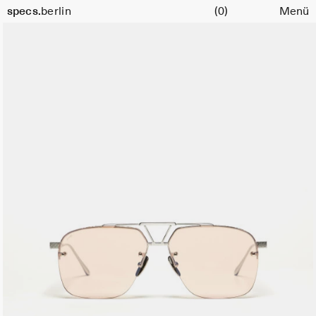
Warenkorb
specs.
berlin
(0)
Menü
Skip to content