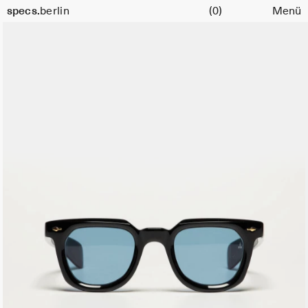
Warenkorb
specs.
berlin
(0)
Menü
Skip to content