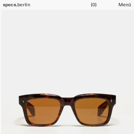
Warenkorb
specs.
berlin
(0)
Menü
Skip to content