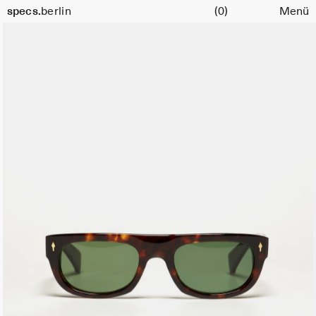
Warenkorb
specs.
berlin
(0)
Menü
Skip to content