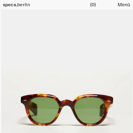
Warenkorb
specs.
berlin
(0)
Menü
Skip to content