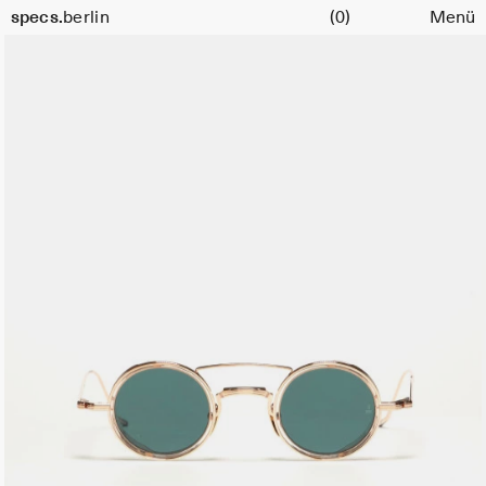
Warenkorb
specs.
berlin
(0)
Menü
Skip to content