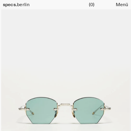
Warenkorb
specs.
berlin
(0)
Menü
Skip to content