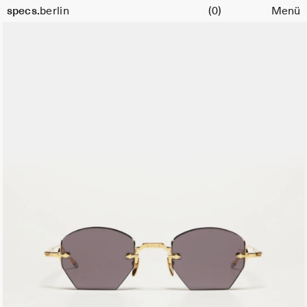
Warenkorb
specs.
berlin
(0)
Menü
Skip to content