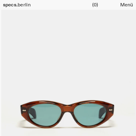
Warenkorb
specs.
berlin
(0)
Menü
Skip to content