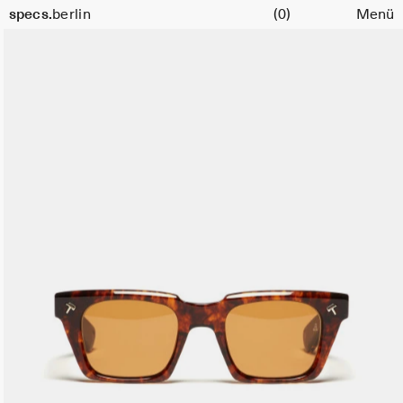
Warenkorb
specs.
berlin
(0)
Menü
Skip to content