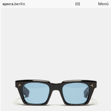
Warenkorb
specs.
berlin
(0)
Menü
Skip to content