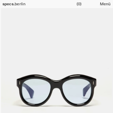
Warenkorb
specs.
berlin
(0)
Menü
Skip to content