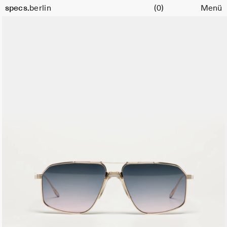
Warenkorb
specs.
berlin
(0)
Menü
Skip to content