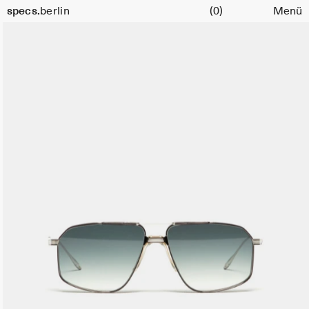
Warenkorb
specs.
berlin
(0)
Menü
Skip to content