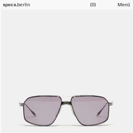
Warenkorb
specs.
berlin
(0)
Menü
Skip to content