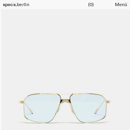
Warenkorb
specs.
berlin
(0)
Menü
Skip to content