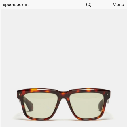
Warenkorb
specs.
berlin
(0)
Menü
Skip to content