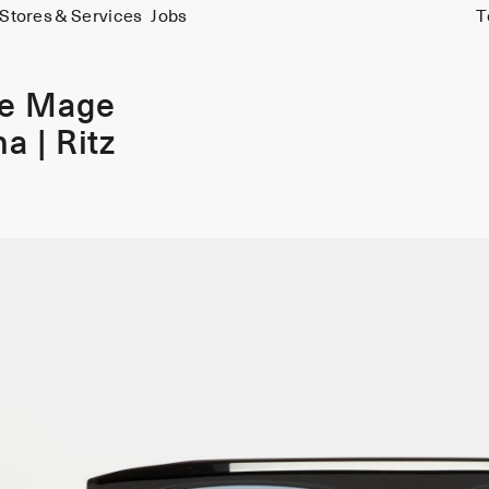
Stores & Services
Jobs
T
ie Mage
a | Ritz