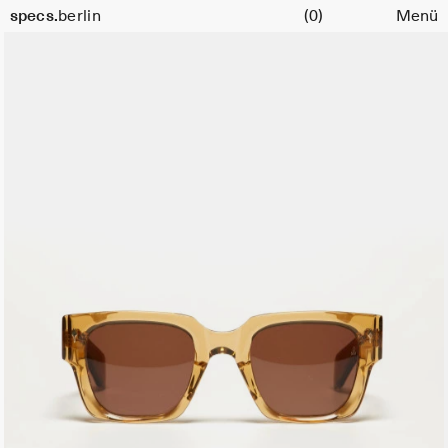
Warenkorb
specs.
berlin
(0)
Menü
Skip to content