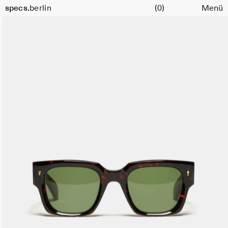
Warenkorb
specs.
berlin
(0)
Menü
Skip to content