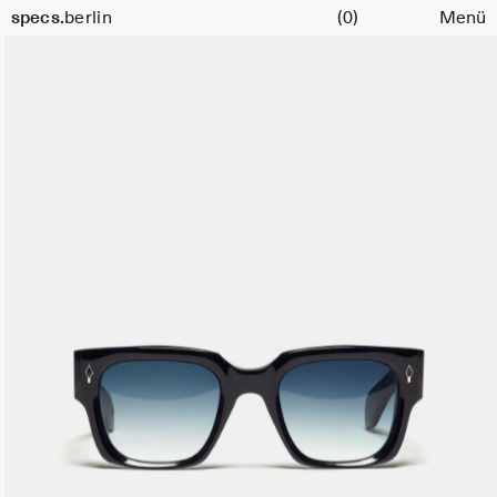
Warenkorb
specs.
berlin
(0)
Menü
Skip to content